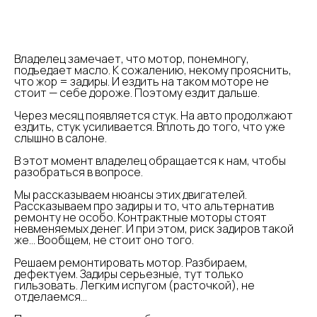
Владелец замечает, что мотор, понемногу,
подъедает масло. К сожалению, некому прояснить,
что жор = задиры. И ездить на таком моторе не
стоит — себе дороже. Поэтому ездит дальше.
Через месяц появляется стук. На авто продолжают
ездить, стук усиливается. Вплоть до того, что уже
слышно в салоне.
В этот момент владелец обращается к нам, чтобы
разобраться в вопросе.
Мы рассказываем нюансы этих двигателей.
Рассказываем про задиры и то, что альтернатив
ремонту не особо. Контрактные моторы стоят
невменяемых денег. И при этом, риск задиров такой
же… Вообщем, не стоит оно того.
Решаем ремонтировать мотор. Разбираем,
дефектуем. Задиры серьезные, тут только
гильзовать. Легким испугом (расточкой), не
отделаемся…